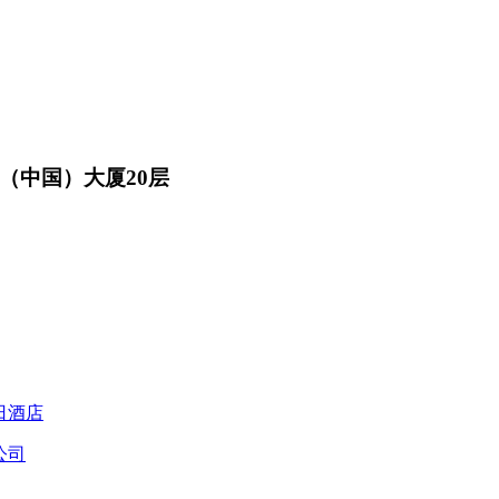
兰（中国）大厦20层
日酒店
公司