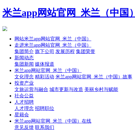
米兰app网站官网_米兰（中国
网站米兰app网站官网_米兰（中国）
走进米兰app网站官网_米兰（中国）
集团简介
旗下公司
发展历程
集团荣誉
新闻动态
集团新闻
媒体报道
米兰app网站官网_米兰（中国）
文化理念
精彩活动
米兰app网站官网_米兰（中国）故事
投资产业
文旅运营与融合
城市更新与改造
美丽乡村与赋能
社会公益
人才招聘
人才理念
招聘职位
星籍会
米兰app网站官网_米兰（中国）在线
意见反馈
联系我们