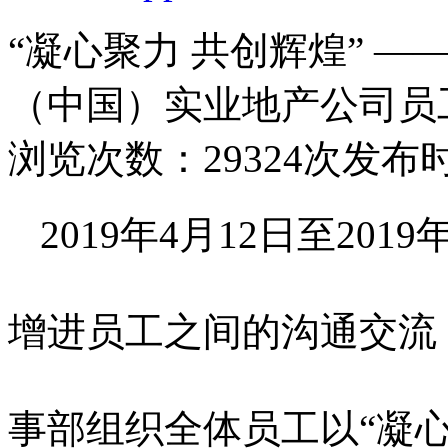
“凝心聚力 共创辉煌” ——
（中国）实业地产公司员
浏览次数：29324次
发布时间
2019年4月12日至20
增进员工之间的沟通交流
事部组织全体员工以“凝心