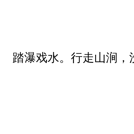
踏瀑戏水。行走山涧，