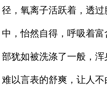
径，氧离子活跃着，透过
中，怡然自得，呼吸着富
部犹如被洗涤了一般，浑
难以言表的舒爽，让人不