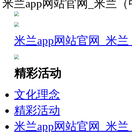
米兰app网站官网_米兰
米兰app网站官网_米
精彩活动
文化理念
精彩活动
米兰app网站官网_米