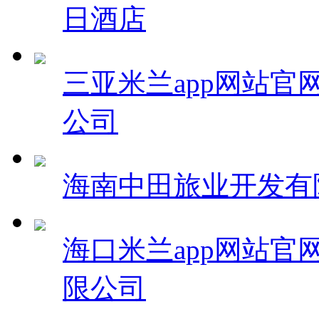
日酒店
三亚米兰app网站官
公司
海南中田旅业开发有
海口米兰app网站官
限公司