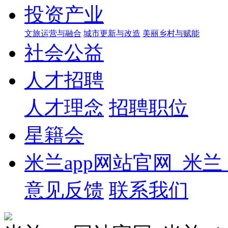
投资产业
文旅运营与融合
城市更新与改造
美丽乡村与赋能
社会公益
人才招聘
人才理念
招聘职位
星籍会
米兰app网站官网_米
意见反馈
联系我们