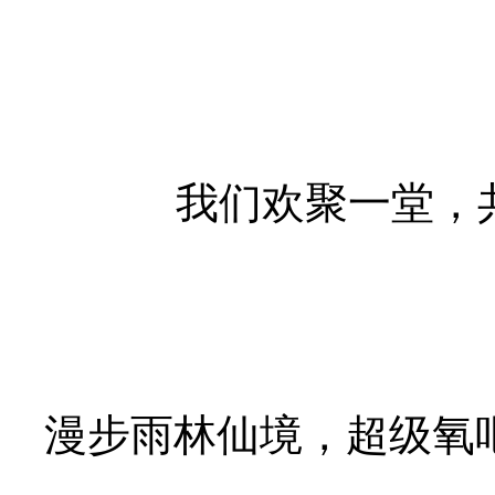
我们欢聚一堂，
漫步雨林仙境，超级氧