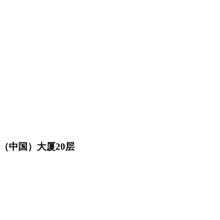
兰（中国）大厦20层