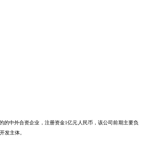
设立的的中外合资企业，注册资金1亿元人民币，该公司前期主要负
的开发主体。